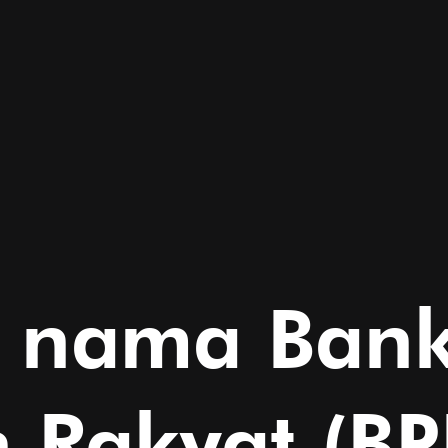
 nama Ban
n Rakyat (B